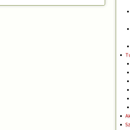
T
A
Sz