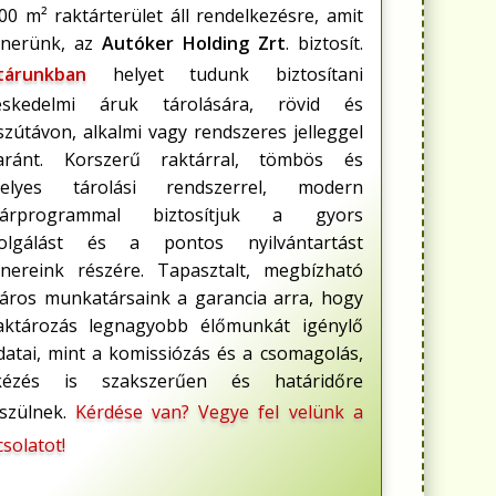
00 m² raktárterület áll rendelkezésre, amit
tnerünk, az
Autóker Holding Zrt
. biztosít.
tárunkban
helyet tudunk biztosítani
eskedelmi áruk tárolására, rövid és
zútávon, alkalmi vagy rendszeres jelleggel
aránt. Korszerű raktárral, tömbös és
helyes tárolási rendszerrel, modern
tárprogrammal biztosítjuk a gyors
zolgálást és a pontos nyilvántartást
tnereink részére. Tapasztalt, megbízható
táros munkatársaink a garancia arra, hogy
aktározás legnagyobb élőmunkát igénylő
datai, mint a komissiózás és a csomagolás,
kézés is szakszerűen és határidőre
észülnek.
Kérdése van? Vegye fel velünk a
solatot!