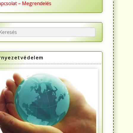
apcsolat – Megrendelés
esés
rnyezetvédelem