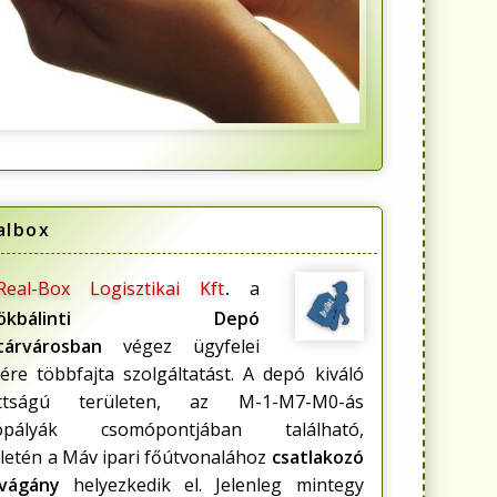
albox
Real-Box Logisztikai Kft
.
a
rökbálinti Depó
tárvárosban
végez ügyfelei
ére többfajta szolgáltatást. A depó kiváló
ttságú területen, az M-1-M7-M0-ás
ópályák csomópontjában található,
letén a Máv ipari főútvonalához
csatlakozó
rvágány
helyezkedik el. Jelenleg mintegy