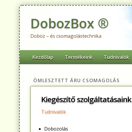
DobozBox ®
Doboz – és csomagolástechnika
Primary menu
Skip to primary content
Skip to secondary content
Kezdőlap
Termékeink
Tudnivalók
ÖMLESZTETT ÁRU CSOMAGOLÁS
Kiegészítő szolgáltatásaink
Tudnivalók
Dobozolás