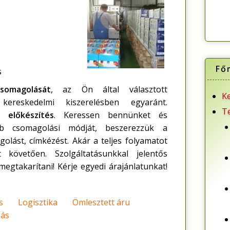
Fő
s
somagolását
, az Ön által választott
K
ereskedelmi kiszerelésben egyaránt.
T
 előkészítés
. Keressen bennünket és
b csomagolási módját, beszerezzük a
lást, címkézést. Akár a teljes folyamatot
 követően. Szolgáltatásunkkal jelentős
egtakarítani! Kérje egyedi árajánlatunkat!
s
Logisztika
Ömlesztett áru
zás