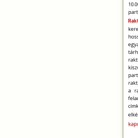
10.0
par
Rak
ker
hoss
egy
tár
rak
kis
par
rak
a r
fela
cím
elk
kapc