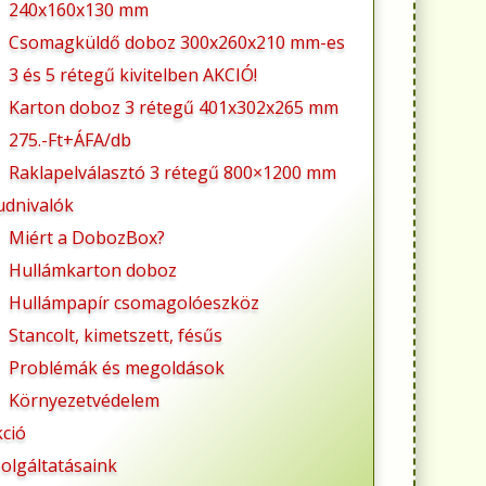
240x160x130 mm
Csomagküldő doboz 300x260x210 mm-es
3 és 5 rétegű kivitelben AKCIÓ!
Karton doboz 3 rétegű 401x302x265 mm
275.-Ft+ÁFA/db
Raklapelválasztó 3 rétegű 800×1200 mm
udnivalók
Miért a DobozBox?
Hullámkarton doboz
Hullámpapír csomagolóeszköz
Stancolt, kimetszett, fésűs
Problémák és megoldások
Környezetvédelem
kció
olgáltatásaink