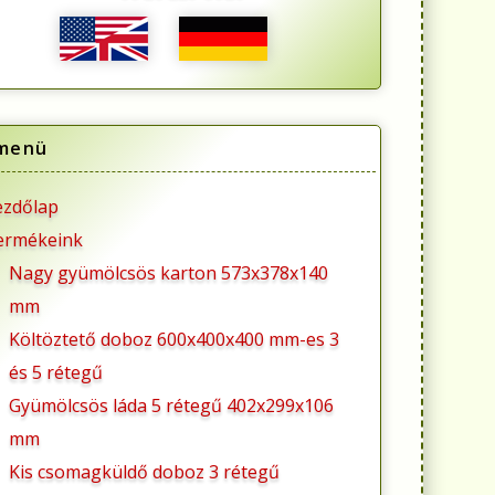
menü
ezdőlap
ermékeink
Nagy gyümölcsös karton 573x378x140
mm
Költöztető doboz 600x400x400 mm-es 3
és 5 rétegű
Gyümölcsös láda 5 rétegű 402x299x106
mm
Kis csomagküldő doboz 3 rétegű