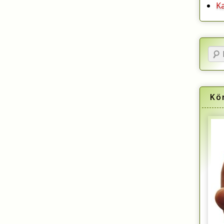
K
Ker
Kö