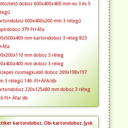
öltöztető doboz 600x400x400 mm-es 3 és 5
étegű
artondoboz 600x400x200 mm 3 rétegű
apírdoboz 379 Ft+Áfa
00x500x400 mm kartondoboz 3 réteg 823
t+Áfa
00x200x110 mm doboz 3 réteg
00x400x400 mm doboz 3 réteg
özepes csomagküldő doboz 269x198x197
m 3 rétegű 149.-Ft+ÁFA/db
artondoboz 220x125x80 mm doboz 3 réteg
6 Ft+ Áfa/ db
ktiker kartondoboz
,
Obi kartondoboz
,
Jysk