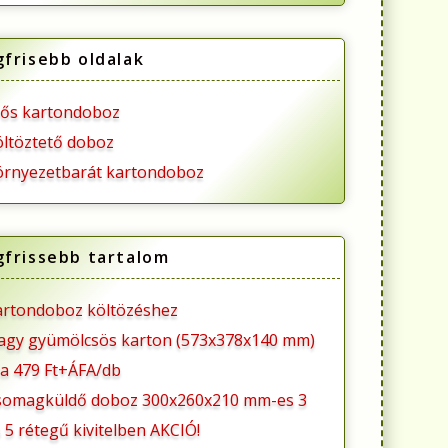
gfrisebb oldalak
rős kartondoboz
öltöztető doboz
örnyezetbarát kartondoboz
gfrissebb tartalom
artondoboz költözéshez
agy gyümölcsös karton (573x378x140 mm)
ra 479 Ft+ÁFA/db
somagküldő doboz 300x260x210 mm-es 3
 5 rétegű kivitelben AKCIÓ!