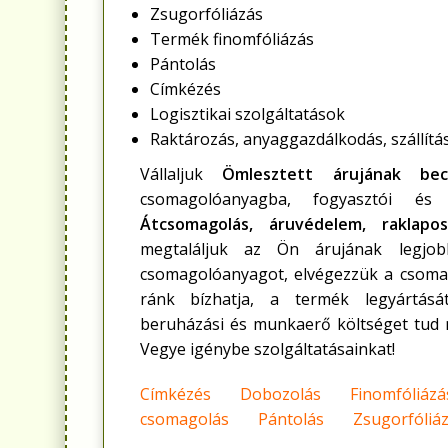
Zsugorfóliázás
Termék finomfóliázás
Pántolás
Címkézés
Logisztikai szolgáltatások
Raktározás, anyaggazdálkodás, szállítá
Vállaljuk
Ömlesztett árujának bec
csomagolóanyagba, fogyasztói és k
Átcsomagolás, áruvédelem, raklapos
megtaláljuk az Ön árujának legjob
csomagolóanyagot, elvégezzük a csomago
ránk bízhatja, a termék legyártását
beruházási és munkaerő költséget tud m
Vegye igénybe szolgáltatásainkat!
Címkézés
Dobozolás
Finomfóliázá
csomagolás
Pántolás
Zsugorfóliá