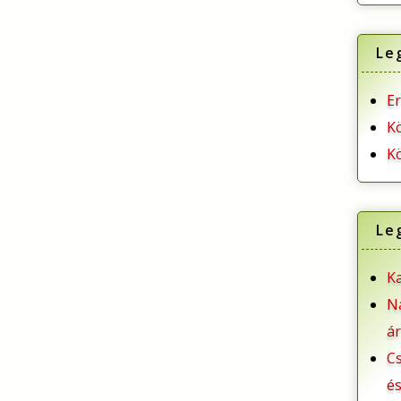
Le
E
K
K
Le
K
N
á
C
és