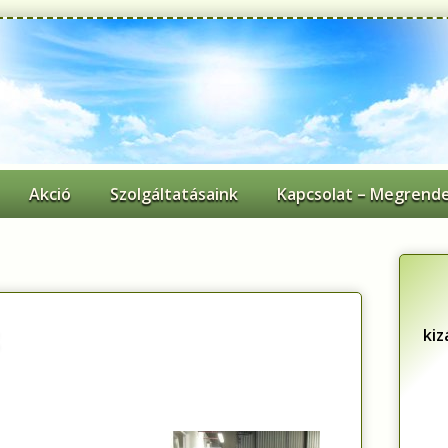
Akció
Szolgáltatásaink
Kapcsolat – Megrende
ki