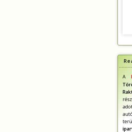
Re
A
Tö
Rak
rész
ado
aut
terü
ipa