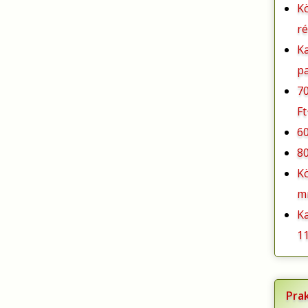
K
r
K
p
7
F
6
8
K
m
K
11
Pra