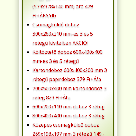
(573x378x140 mm) ára 479
Ft+ÁFA/db
Csomagküldő doboz
300x260x210 mm-es 3 és 5
rétegű kivitelben AKCIÓ!
Költöztető doboz 600x400x400
mm-es 3 és 5 rétegű
Kartondoboz 600x400x200 mm 3
rétegű papírdoboz 379 Ft+Áfa
700x500x400 mm kartondoboz 3
réteg 823 Ft+Áfa
600x200x110 mm doboz 3 réteg
800x400x400 mm doboz 3 réteg
Közepes csomagküldő doboz
269x198x197 mm 3 rétegű 149.-