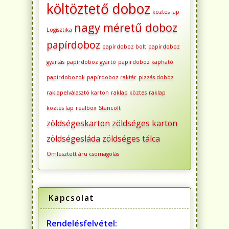
költöztető doboz
köztes lap
nagy méretű doboz
Logisztika
papírdoboz
papírdoboz bolt
papírdoboz
gyártás
papírdoboz gyártó
papírdoboz kapható
papírdobozok
papírdoboz raktár
pizzás doboz
raklapelválasztó karton
raklap köztes
raklap
köztes lap
realbox
Stancolt
zöldségeskarton
zöldséges karton
zöldségesláda
zöldséges tálca
Ömlesztett áru csomagolás
Kapcsolat
Rendelésfelvétel: