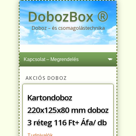
DobozBox ®
Doboz – és csomagolástechnika
Primary menu
Skip to primary content
Skip to secondary content
AKCIÓS DOBOZ
Kartondoboz
220x125x80 mm doboz
3 réteg 116 Ft+ Áfa/ db
Tudnivalók