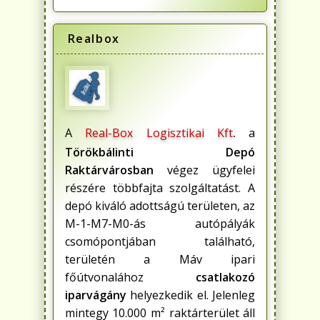
Realbox
A
Real-Box Logisztikai Kft
.
a
Törökbálinti Depó
Raktárvárosban
végez ügyfelei
részére többfajta szolgáltatást. A
depó kiváló adottságú területen, az
M-1-M7-M0-ás autópályák
csomópontjában található,
területén a Máv ipari
főútvonalához
csatlakozó
iparvágány
helyezkedik el. Jelenleg
mintegy 10.000 m² raktárterület áll