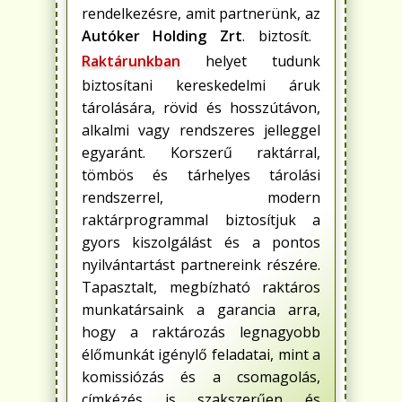
rendelkezésre, amit partnerünk, az
Autóker Holding Zrt
. biztosít.
Raktárunkban
helyet tudunk
biztosítani kereskedelmi áruk
tárolására, rövid és hosszútávon,
alkalmi vagy rendszeres jelleggel
egyaránt. Korszerű raktárral,
tömbös és tárhelyes tárolási
rendszerrel, modern
raktárprogrammal biztosítjuk a
gyors kiszolgálást és a pontos
nyilvántartást partnereink részére.
Tapasztalt, megbízható raktáros
munkatársaink a garancia arra,
hogy a raktározás legnagyobb
élőmunkát igénylő feladatai, mint a
komissiózás és a csomagolás,
címkézés is szakszerűen és