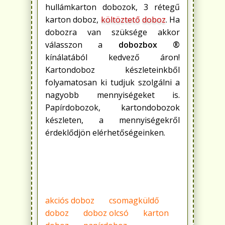
hullámkarton dobozok, 3 rétegű
karton doboz,
költöztető doboz
. Ha
dobozra van szüksége akkor
válasszon a
dobozbox ®
kínálatából kedvező áron!
Kartondoboz készleteinkből
folyamatosan ki tudjuk szolgálni a
nagyobb mennyiségeket is.
Papírdobozok, kartondobozok
készleten, a mennyiségekről
érdeklődjön elérhetőségeinken.
akciós doboz
csomagküldő
doboz
doboz olcsó
karton