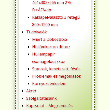
401x302x265 mm 275.-
Ft+ÁFA/db
Raklapelválasztó 3 rétegű
800×1200 mm
Tudnivalók
Miért a DobozBox?
Hullámkarton doboz
Hullámpapír
csomagolóeszköz
Stancolt, kimetszett, fésűs
Problémák és megoldások
Környezetvédelem
Akció
Szolgáltatásaink
Kapcsolat – Megrendelés