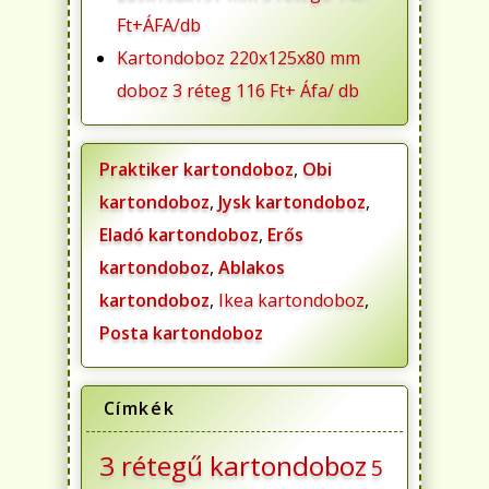
Ft+ÁFA/db
Kartondoboz 220x125x80 mm
doboz 3 réteg 116 Ft+ Áfa/ db
Praktiker kartondoboz
,
Obi
kartondoboz
,
Jysk kartondoboz
,
Eladó kartondoboz
,
Erős
kartondoboz
,
Ablakos
kartondoboz
,
Ikea kartondoboz
,
Posta kartondoboz
Címkék
3 rétegű kartondoboz
5