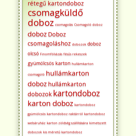
rétegű kartondoboz
csomagküldő
doboz
csomagolás
Csomagoló doboz
doboz
Doboz
csomagoláshoz
doboz
dobozok
olcsó
Finomfóliázás
fésűs rekeszek
gyümölcsös karton
hullámkarton
hullámkarton
csomagoló
doboz
hullámkarton
kartondoboz
dobozok
karton doboz
kartondoboz
gyümölcsös
kartondoboz raktárról
kartondoboz
webáruház
karton zöldség szállítására
kimetszett
dobozok
kis méretű kartondoboz